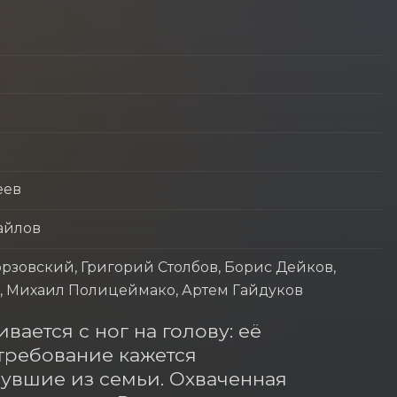
еев
айлов
рзовский, Григорий Столбов, Борис Дейков,
в, Михаил Полицеймако, Артем Гайдуков
ается с ног на голову: её 
ребование кажется 
вшие из семьи. Охваченная 