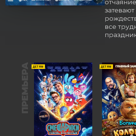
отчаяние
затевают
рождеств
все труд
праздник
ПРЕМЬЕРА
ДЕТЯМ
ДЕТЯМ