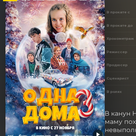
В прокате с
В прокате до
Хронометраж
Режиссер
Продюсер
Сценарист
В ролях
В канун 
маму пох
невыполн