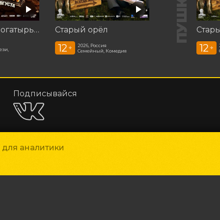
Последний богатырь. Колобок
Старый орёл
Стар
12
12
2026, Россия
+
+
ези,
Семейный, Комедия
Подписывайся
и для аналитики