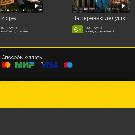
ый орёл
На деревню дедушке 2
6
2026, Россия
2026, Россия
+
Семейный, Комедия
Комедия, Семейный
Способы оплаты
Контакты
Касса
+7 4965 22-37-87
СМИ
+7 496 524-99-83
Администрация
kinochg@mail.ru
Powered by
p24.app