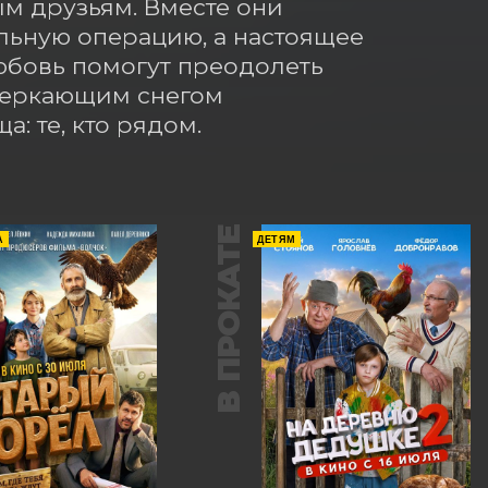
м друзьям. Вместе они 
льную операцию, а настоящее 
юбовь помогут преодолеть 
сверкающим снегом 
: те, кто рядом.
В ПРОКАТЕ
А
ДЕТЯМ