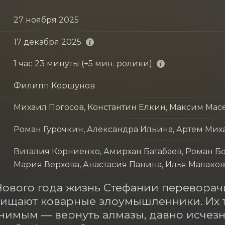
27 ноября 2025
17 декабря 2025
1 час 23 минуты (+5 мин. ролики)
Филипп Коршунов
Михаил Погосов, Константин Елкин, Максим Мас
Роман Гурочкин, Александра Ильина, Артем Мих
Виталия Корниенко, Амирхан Батабаев, Роман Бо
Мария Верхова, Анастасия Панина, Илья Малако
Нового года жизнь Стефании переворачив
ищают коварные злоумышленники. Их т
имым — вернуть алмазы, давно исчезну