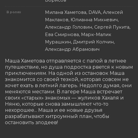
Борисов
Милана Хаметова, DAVA, Алексей
В ролях
Маклаков, Юлианна Михневич,
Александр Головин, Сергей Пукита,
Ева Смирнова, Марк-Малик
Мурашкин, Дмитрий Колчин,
Александр Абрамович
Маша Хаметова отправляется с папой в летнее 
путешествие, но душа подростка рвется к новым 
приключениям. На одной из остановок Маша 
знакомится со своей тезкой, которая совсем не 
хочет ехать в летний лагерь. Недолго думая, они 
меняются местами. В лагере Маша встречает 
своих «старых» знакомых — жуликов Хахаля и 
Няню, которые снова замышляют что-то 
нехорошее... Маша и ее новые друзья 
разрабатывают хитроумный план, чтобы 
остановить злодеев!