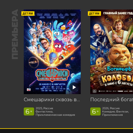
ПРЕМЬЕРА
ДЕТЯМ
ДЕТЯМ
Смешарики сквозь вселенные
2025, Россия
2026, Россия
6
6
+
+
Фантастика,
Комедия, Фэнтези,
Приключенческая комедия
Приключения