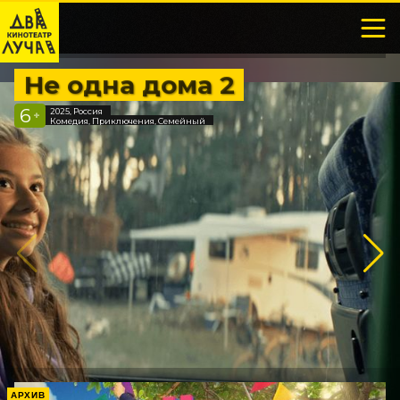
Не одна дома 2
6
2025, Россия
+
Комедия, Приключения, Семейный
АРХИВ