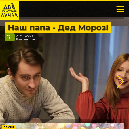
Наш папа - Дед Мороз!
6
2025, Россия
+
Комедия, Драма
АРХИВ