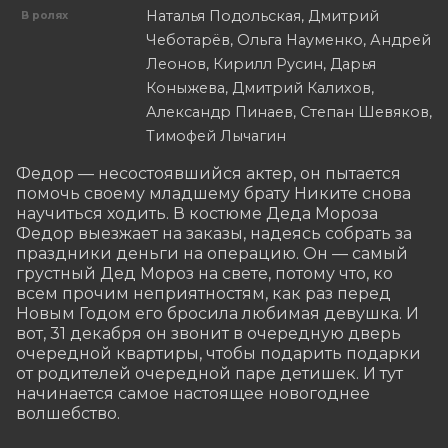
Наталья Подольская, Дмитрий
В ролях
Чеботарёв, Ольга Науменко, Андрей
Леонов, Кирилл Русин, Дарья
Коныжева, Дмитрий Калихов,
Александр Пинаев, Степан Шевяков,
Тимофей Лычагин
Федор — несостоявшийся актер, он пытается 
помочь своему младшему брату Никите снова 
научиться ходить. В костюме Деда Мороза 
Федор выезжает на заказы, надеясь собрать за 
праздники деньги на операцию. Он — самый 
грустный Дед Мороз на свете, потому что, ко 
всем прочим неприятностям, как раз перед 
Новым Годом его бросила любимая девушка. И 
вот, 31 декабря он звонит в очередную дверь 
очередной квартиры, чтобы подарить подарки 
от родителей очередной паре детишек. И тут 
начинается самое настоящее новогоднее 
волшебство.