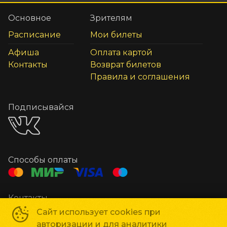
Основное
Зрителям
Расписание
Мои билеты
Афиша
Оплата картой
Контакты
Возврат билетов
Правила и соглашения
Подписывайся
Способы оплаты
Контакты
Касса
+7 4965 22-37-87
Сайт использует cookies при
авторизации и для аналитики
СМИ
+7 496 524-99-83