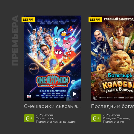
ПРЕМЬЕРА
ДЕТЯМ
ДЕТЯМ
Смешарики сквозь вселенные
2025, Россия
2026, Россия
6
6
+
+
Фантастика,
Комедия, Фэнтези,
Приключенческая комедия
Приключения