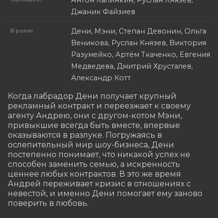
Антон Калинкин, Руслан Князев,
Джаник Файзиев
Дени, Мэни, Степан Девонин, Ольга
В ролях
Веникова, Руслан Князев, Виктория
Разумейко, Артём Ткаченко, Евгения
Медведева, Дмитрий Хрусталев,
Александр Котт
Когда лабрадор Дени получает крупный 
рекламный контракт и переезжает к своему 
агенту Андрею, они с другом-котом Мэни, 
привыкшие всегда быть вместе, впервые 
оказываются в разлуке. Погружаясь в 
ослепительный мир шоу-бизнеса, Дени 
постепенно понимает, что никакой успех не 
способен заменить семью, а искренность 
ценнее любых контрактов. В это же время 
Андрей переживает кризис в отношениях с 
невестой, и именно Дени помогает ему заново 
поверить в любовь.