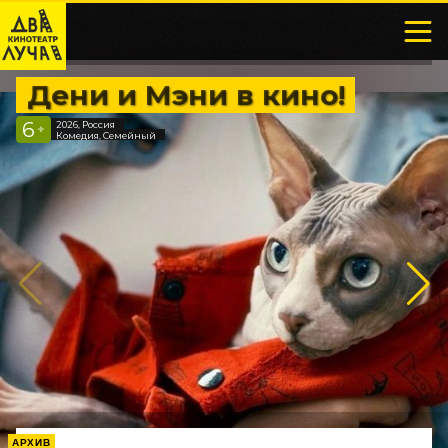
Дени и Мэни в кино!
6
2026, Россия
+
Комедия, Семейный
АРХИВ