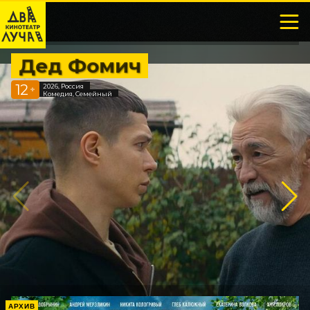
Дед Фомич
12
2026, Россия
+
Комедия, Семейный
АРХИВ