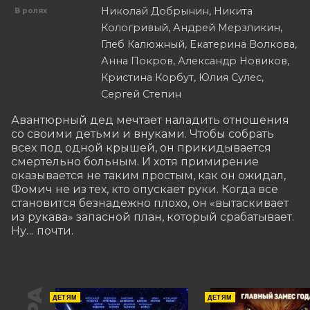
Николай Добрынин, Никита
В ролях
Кологривый, Андрей Мерзликин,
Глеб Калюжный, Екатерина Волкова,
Анна Покров, Александр Новиков,
Кристина Корбут, Юлия Сулес,
Сергей Степин
Авантюрный дед мечтает наладить отношения 
со своими детьми и внуками. Чтобы собрать 
всех под одной крышей, он прикидывается 
смертельно больным. И хотя примирение 
оказывается не таким простым, как он ожидал, 
Фомич не из тех, кто опускает руки. Когда все 
становится безнадежно плохо, он «вытаскивает 
из рукава» запасной план, который срабатывает. 
Ну… почти.
ДЕТЯМ
ДЕТЯМ