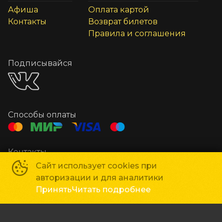
Афиша
Оплата картой
Контакты
Возврат билетов
Правила и соглашения
Подписывайся
Способы оплаты
Контакты
Касса
+7 4965 22-37-87
Сайт использует cookies при
авторизации и для аналитики
СМИ
+7 496 524-99-83
Принять
Читать подробнее
Администрация
kinochg@mail.ru
Кинотеатр «Два луча»
©
1967-
2026