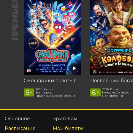
ПРЕМЬЕРА
Смешарики сквозь вселенные
2025, Россия
2026, Россия
6
6
+
+
Фантастика,
Комедия, Фэнтези,
Приключенческая комедия
Приключения
Основное
Зрителям
Расписание
Мои билеты